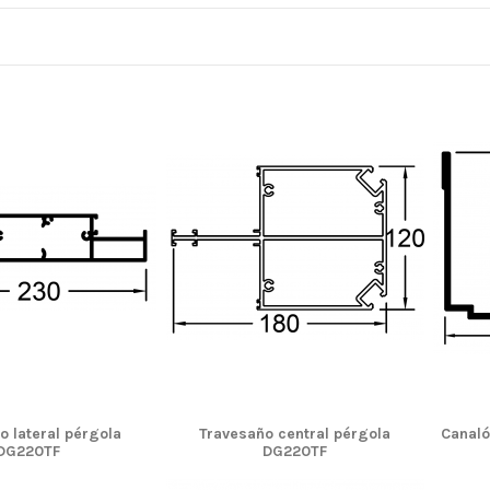
o lateral pérgola
Travesaño central pérgola
Canal
DG220TF
DG220TF