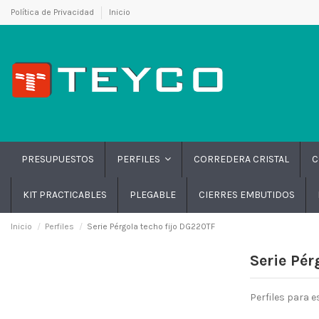
Política de Privacidad
Inicio
PRESUPUESTOS
CORREDERA CRISTAL
C
PERFILES
KIT PRACTICABLES
PLEGABLE
CIERRES EMBUTIDOS
Inicio
Perfiles
Serie Pérgola techo fijo DG220TF
Serie Pér
Perfiles para 