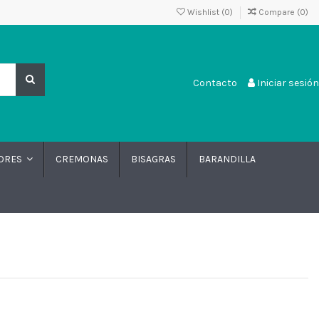
Wishlist (
0
)
Compare (
0
)
Contacto
Iniciar sesión
CREMONAS
BISAGRAS
BARANDILLA
DORES