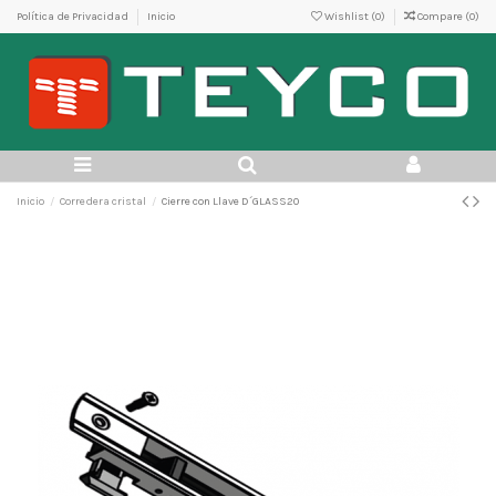
Política de Privacidad
Inicio
Wishlist (
0
)
Compare (
0
)
Inicio
Corredera cristal
Cierre con Llave D´GLASS20