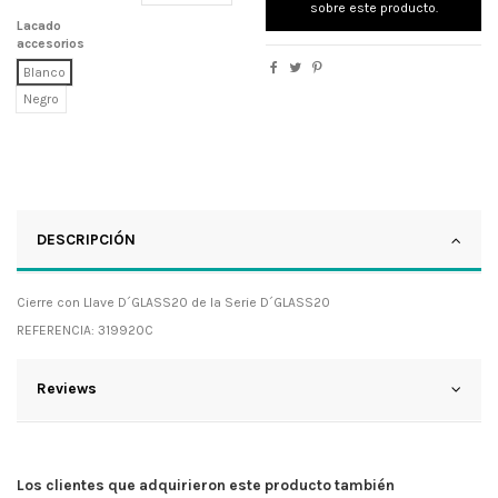
sobre este producto.
Lacado
accesorios
Blanco
Negro
DESCRIPCIÓN
Cierre con Llave D´GLASS20 de la Serie D´GLASS20
REFERENCIA: 319920C
Reviews
Los clientes que adquirieron este producto también