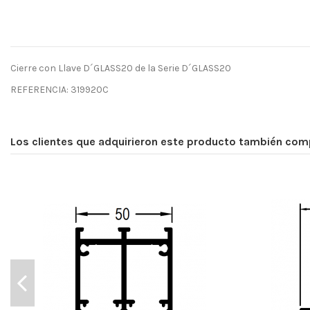
Cierre con Llave D´GLASS20 de la Serie D´GLASS20
REFERENCIA: 319920C
No reviews
Los clientes que adquirieron este producto también com