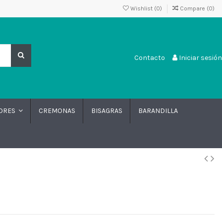
Wishlist (
0
)
Compare (
0
)
Contacto
Iniciar sesión
CREMONAS
BISAGRAS
BARANDILLA
DORES