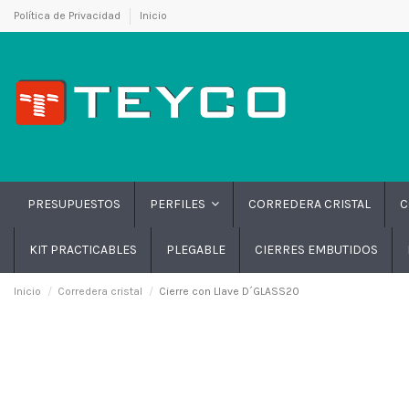
Política de Privacidad
Inicio
PRESUPUESTOS
CORREDERA CRISTAL
C
PERFILES
KIT PRACTICABLES
PLEGABLE
CIERRES EMBUTIDOS
Inicio
Corredera cristal
Cierre con Llave D´GLASS20