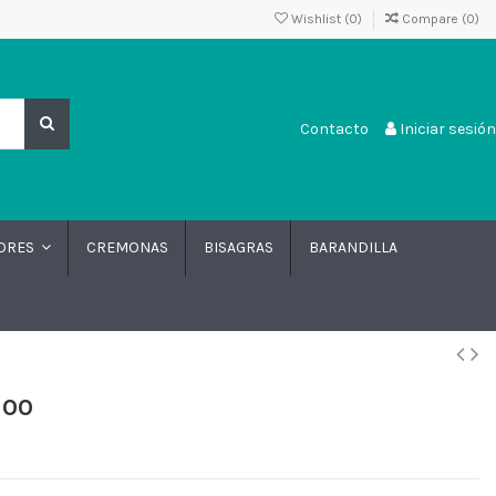
Wishlist (
0
)
Compare (
0
)
Contacto
Iniciar sesión
CREMONAS
BISAGRAS
BARANDILLA
DORES
100