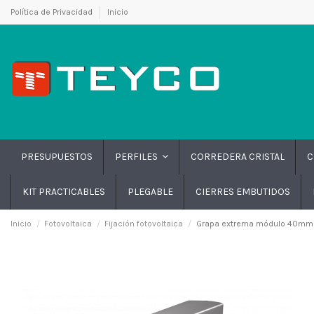
Política de Privacidad
Inicio
PRESUPUESTOS
CORREDERA CRISTAL
C
PERFILES
KIT PRACTICABLES
PLEGABLE
CIERRES EMBUTIDOS
Inicio
Fotovoltaica
Fijación fotovoltaica
Grapa extrema módulo 40mm 