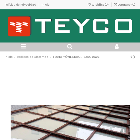
Política de Privacidad
Inicio
Wishlist (
0
)
Compare (
0
)
Inicio
Pedidos de Sistemas
TECHO MÓVIL MOTORIZADO DG26