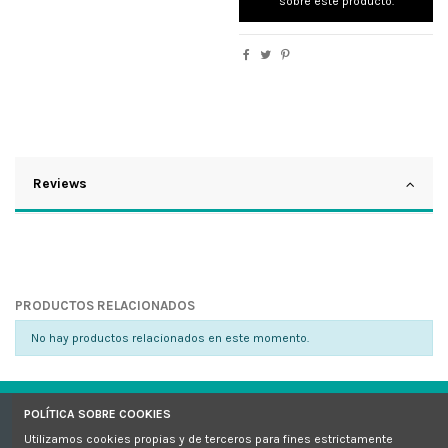
sobre este producto.
Reviews
PRODUCTOS RELACIONADOS
No hay productos relacionados en este momento.
POLÍTICA SOBRE COOKIES
Sellos de calidad
Utilizamos cookies propias y de terceros para fines estrictamente