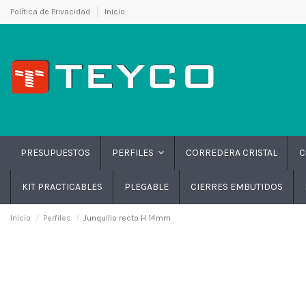
Política de Privacidad
Inicio
PRESUPUESTOS
CORREDERA CRISTAL
C
PERFILES
KIT PRACTICABLES
PLEGABLE
CIERRES EMBUTIDOS
Inicio
Perfiles
Junquillo recto H 14mm