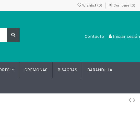
Wishlist (
0
)
Compare (
0
)
Contacto
Iniciar sesión
CREMONAS
BISAGRAS
BARANDILLA
DORES