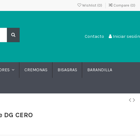
Wishlist (
0
)
Compare (
0
)
Contacto
Iniciar sesión
CREMONAS
BISAGRAS
BARANDILLA
DORES
e DG CERO