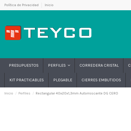
Política de Privacidad
Inicio
PRESUPUESTOS
CORREDERA CRISTAL
C
PERFILES
KIT PRACTICABLES
PLEGABLE
CIERRES EMBUTIDOS
Inicio
Perfiles
Rectangular 40x20x1,3mm Autorroscante DG CERO