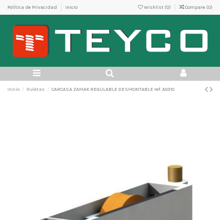
Política de Privacidad
Inicio
Wishlist (
0
)
Compare (
0
)
Inicio
Ruletas
CARCASA ZAMAK REGULABLE DESMONTABLE ref: A0310