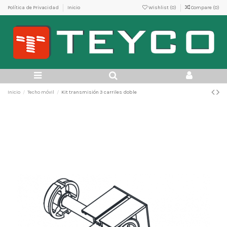
Política de Privacidad
Inicio
Wishlist (
0
)
Compare (
0
)
Inicio
Techo móvil
Kit transmisión 3 carriles doble