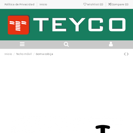
Política de Privacidad
Inicio
Wishlist (
0
)
Compare (
0
)
Inicio
Techo móvil
Goma cobija