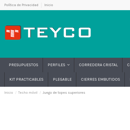
Política de Privacidad
Inicio
PRESUPUESTOS
CORREDERA CRISTAL
C
PERFILES
KIT PRACTICABLES
PLEGABLE
CIERRES EMBUTIDOS
Inicio
Techo móvil
Juego de topes superiores