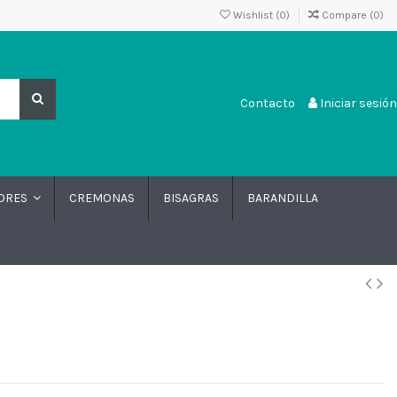
Wishlist (
0
)
Compare (
0
)
Contacto
Iniciar sesión
CREMONAS
BISAGRAS
BARANDILLA
DORES