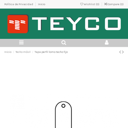
Política de Privacidad
Inicio
Wishlist (
0
)
Compare (
0
)
Inicio
Techo móvil
Tapa perfil lomo techo fijo