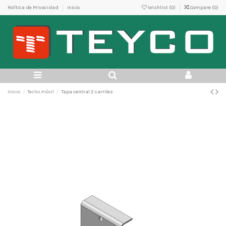
Política de Privacidad
Inicio
Wishlist (
0
)
Compare (
0
)
Inicio
Techo móvil
Tapa central 2 carriles