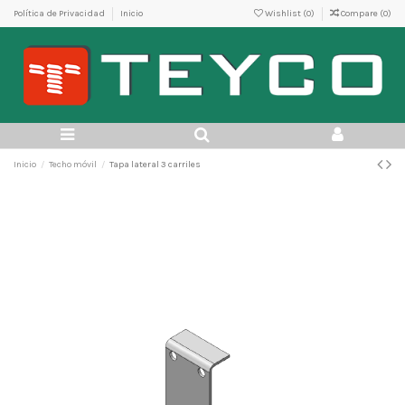
Política de Privacidad
Inicio
Wishlist (
0
)
Compare (
0
)
Inicio
Techo móvil
Tapa lateral 3 carriles