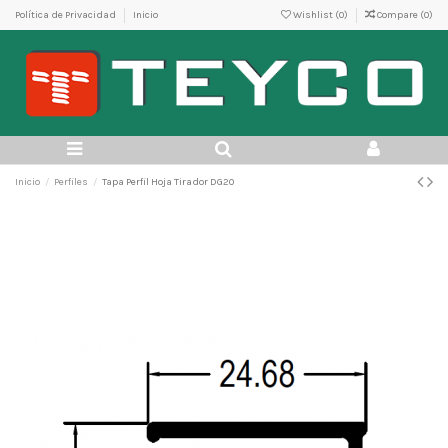
Política de Privacidad
Inicio
Wishlist (
0
)
Compare (
0
)
Inicio
Perfiles
Tapa Perfil Hoja Tirador DG20