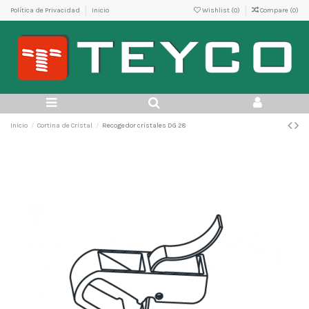
Política de Privacidad
Inicio
Wishlist (
0
)
Compare (
0
)
Inicio
Cortina de Cristal
Recogedor cristales DG 28