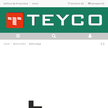
Política de Privacidad
Inicio
Wishlist (
0
)
Compare (
0
)
Inicio
Techo móvil
Goma hoja